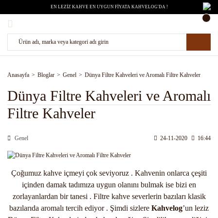
EN LEZİZ KAHVE EN UYGUN FİYATA KAHVELOG'DA !
Anasayfa
Bloglar
Genel
Dünya Filtre Kahveleri ve Aromalı Filtre Kahveler
Dünya Filtre Kahveleri ve Aromalı
Filtre Kahveler
Genel
24-11-2020
16:44
Çoğumuz kahve içmeyi çok seviyoruz . Kahvenin onlarca çeşiti
içinden damak tadımıza uygun olanını bulmak ise bizi en
zorlayanlardan bir tanesi . Filtre kahve severlerin bazıları klasik
bazılarıda aromalı tercih ediyor . Şimdi sizlere
Kahvelog
’un leziz