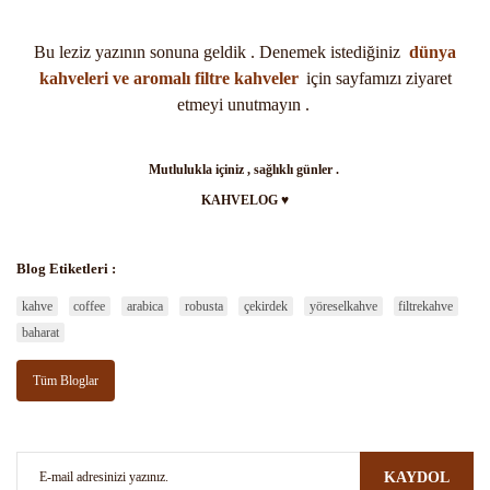
Bu leziz yazının sonuna geldik . Denemek istediğiniz
dünya
kahveleri ve aromalı filtre kahveler
için sayfamızı ziyaret
etmeyi unutmayın .
Mutlulukla içiniz , sağlıklı günler .
KAHVELOG ♥
Blog Etiketleri :
kahve
coffee
arabica
robusta
çekirdek
yöreselkahve
filtrekahve
baharat
Tüm Bloglar
KAYDOL