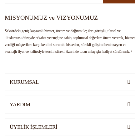
MİSYONUMUZ ve VİZYONUMUZ
Sektördeki geniş kapsamlı hizmet, üretim ve dağıtım ile; ileri görüşlü, ulusal ve
uluslararası düzeyde rekabet yeteneğine sahip, toplumsal değerlere önem vererek, hizmet
verdiği müşterilere karşı kendini sorumlu hisseden, sürekli gelişimi benimseyen ve
avantajlı fiyat ve kalitesiyle tercihi sürekli üzerinde tutan anlayışla faaliyet sürdürmek. /
Bulunduğu hizmet sektörünün kendi alanında öncüsü olmak. Girişimci ruhu, yenilikçi
anlayış ve gelişimi ile farklı ürünlerin üretimi, tedariği ve dağıtımı ile sektöre yön veren
kurum olarak tanınmak.
KURUMSAL
YARDIM
ÜYELİK İŞLEMLERİ