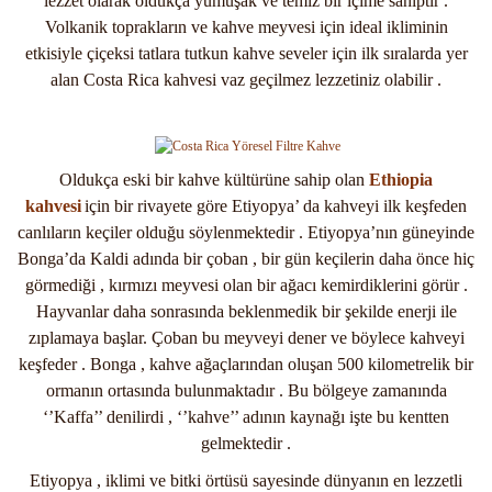
lezzet olarak oldukça yumuşak ve temiz bir içime sahiptir .
Volkanik toprakların ve kahve meyvesi için ideal ikliminin
etkisiyle çiçeksi tatlara tutkun kahve seveler için ilk sıralarda yer
alan Costa Rica kahvesi vaz geçilmez lezzetiniz olabilir .
Oldukça eski bir kahve kültürüne sahip olan
Ethiopia
kahvesi
için bir rivayete göre Etiyopya’ da kahveyi ilk keşfeden
canlıların keçiler olduğu söylenmektedir . Etiyopya’nın güneyinde
Bonga’da Kaldi adında bir çoban , bir gün keçilerin daha önce hiç
görmediği , kırmızı meyvesi olan bir ağacı kemirdiklerini görür .
Hayvanlar daha sonrasında beklenmedik bir şekilde enerji ile
zıplamaya başlar. Çoban bu meyveyi dener ve böylece kahveyi
keşfeder . Bonga , kahve ağaçlarından oluşan 500 kilometrelik bir
ormanın ortasında bulunmaktadır . Bu bölgeye zamanında
‘’Kaffa’’ denilirdi , ‘’kahve’’ adının kaynağı işte bu kentten
gelmektedir .
Etiyopya , iklimi ve bitki örtüsü sayesinde dünyanın en lezzetli