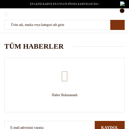
EN LEZİZ KAHVE EN UYGUN FİYATA KAHVELOG'DA !
TÜM HABERLER
Haber Bulunamadı
KAYDOL