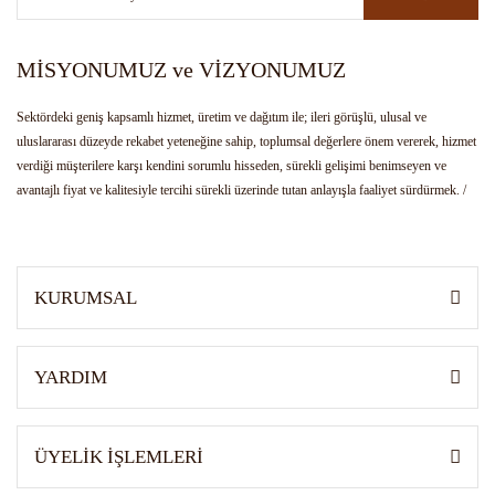
MİSYONUMUZ ve VİZYONUMUZ
Sektördeki geniş kapsamlı hizmet, üretim ve dağıtım ile; ileri görüşlü, ulusal ve
uluslararası düzeyde rekabet yeteneğine sahip, toplumsal değerlere önem vererek, hizmet
verdiği müşterilere karşı kendini sorumlu hisseden, sürekli gelişimi benimseyen ve
avantajlı fiyat ve kalitesiyle tercihi sürekli üzerinde tutan anlayışla faaliyet sürdürmek. /
Bulunduğu hizmet sektörünün kendi alanında öncüsü olmak. Girişimci ruhu, yenilikçi
anlayış ve gelişimi ile farklı ürünlerin üretimi, tedariği ve dağıtımı ile sektöre yön veren
kurum olarak tanınmak.
KURUMSAL
YARDIM
ÜYELİK İŞLEMLERİ