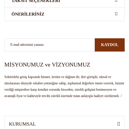
TAKSIT SEÇENEKLERI
Bu ürüne ilk yorumu siz yapın!
ÖNERILERINIZ
Bu ürünün fiyat bilgisi, resim, ürün açıklamalarında ve diğer konularda
Yorum Yaz
yetersiz gördüğünüz noktaları öneri formunu kullanarak tarafımıza
iletebilirsiniz.
KAYDOL
Görüş ve önerileriniz için teşekkür ederiz.
Ürün resmi kalitesiz, bozuk veya görüntülenemiyor.
MİSYONUMUZ ve VİZYONUMUZ
Ürün açıklamasında eksik bilgiler bulunuyor.
Sektördeki geniş kapsamlı hizmet, üretim ve dağıtım ile; ileri görüşlü, ulusal ve
Ürün bilgilerinde hatalar bulunuyor.
uluslararası düzeyde rekabet yeteneğine sahip, toplumsal değerlere önem vererek, hizmet
verdiği müşterilere karşı kendini sorumlu hisseden, sürekli gelişimi benimseyen ve
Ürün fiyatı diğer sitelerden daha pahalı.
avantajlı fiyat ve kalitesiyle tercihi sürekli üzerinde tutan anlayışla faaliyet sürdürmek. /
Bu ürüne benzer farklı alternatifler olmalı.
Bulunduğu hizmet sektörünün kendi alanında öncüsü olmak. Girişimci ruhu, yenilikçi
anlayış ve gelişimi ile farklı ürünlerin üretimi, tedariği ve dağıtımı ile sektöre yön veren
kurum olarak tanınmak.
KURUMSAL