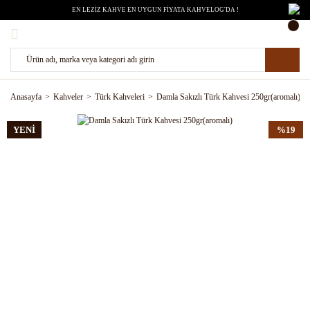
EN LEZİZ KAHVE EN UYGUN FİYATA KAHVELOG'DA !
Anasayfa
Kahveler
Türk Kahveleri
Damla Sakızlı Türk Kahvesi 250gr(aromalı)
YENİ
%19