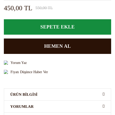
450,00 TL
550,00 TL
SEPETE EKLE
HEMEN AL
Yorum Yaz
Fiyatı Düşünce Haber Ver
ÜRÜN BILGISI
FO Bahçe Nanesi aromalı kokteyl şurubu
çeşitli
alkollü alkolsüz
YORUMLAR
kokteylerde , kremalarda , krem şantilerde , keklerde , pastalarda,