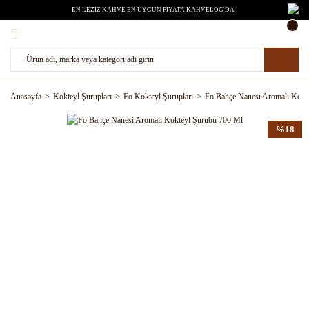
EN LEZİZ KAHVE EN UYGUN FİYATA KAHVELOG'DA !
Anasayfa
Kokteyl Şurupları
Fo Kokteyl Şurupları
Fo Bahçe Nanesi Aromalı Kokt
%18