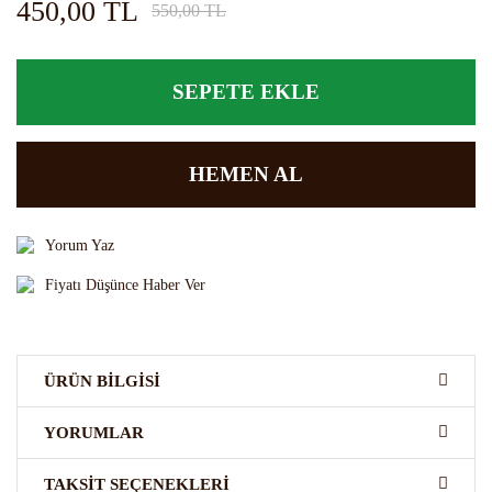
450,00 TL
550,00 TL
SEPETE EKLE
HEMEN AL
Yorum Yaz
Fiyatı Düşünce Haber Ver
ÜRÜN BILGISI
FO Çikolata aromalı kokteyl şurubu
çeşitli
alkollü alkolsüz
YORUMLAR
kokteylerde , kremalarda , krem şantilerde , keklerde , pastalarda,
yenilebilir buzlarda , ice slus larda istenilen miktarda pratik olarak
TAKSIT SEÇENEKLERI