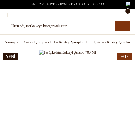
EN LEZİZ KAHVE EN UYGUN FİYATA KAHVELOG'DA !
Anasayfa
Kokteyl Şurupları
Fo Kokteyl Şurupları
Fo Çikolata Kokteyl Şurubu 7
YENİ
%18