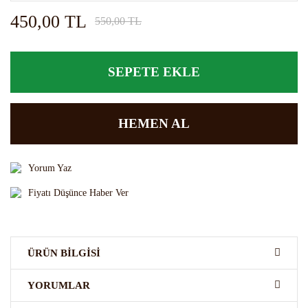
450,00 TL
550,00 TL
SEPETE EKLE
HEMEN AL
Yorum Yaz
Fiyatı Düşünce Haber Ver
ÜRÜN BILGISI
FO Irish Cream aromalı kokteyl şurubu
çeşitli
alkollü alkolsüz
YORUMLAR
kokteylerde , kremalarda , krem şantilerde , keklerde , pastalarda,