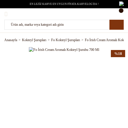
EN LEZİZ KAHVE EN UYGUN FİYATA KAHVELOG'DA !
Anasayfa
Kokteyl Şurupları
Fo Kokteyl Şurupları
Fo İrish Cream Aromalı Kokte
%18