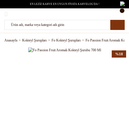
EN LEZİZ KAHVE EN UYGUN FİYATA KAHVELOG'DA !
Anasayfa
Kokteyl Şurupları
Fo Kokteyl Şurupları
Fo Passion Fruit Aromalı Kokt
%18