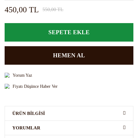
450,00 TL
550,00 TL
SEPETE EKLE
HEMEN AL
Yorum Yaz
Fiyatı Düşünce Haber Ver
ÜRÜN BILGISI
FO Passion Fruit aromalı kokteyl şurubu
çeşitli
alkollü alkolsüz
YORUMLAR
kokteylerde , kremalarda , krem şantilerde , keklerde , pastalarda,