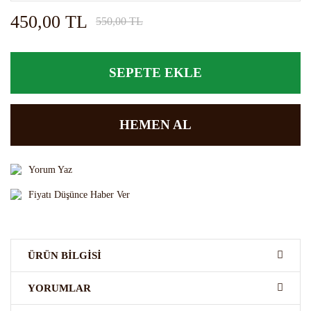
450,00 TL
550,00 TL
SEPETE EKLE
HEMEN AL
Yorum Yaz
Fiyatı Düşünce Haber Ver
ÜRÜN BILGISI
FO Yaban Mersini aromalı kokteyl şurubu
çeşitli
alkollü alkolsüz
YORUMLAR
kokteylerde , kremalarda , krem şantilerde , keklerde , pastalarda,