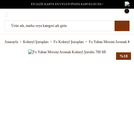
EN LEZİZ KAHVE EN UYGUN FİYATA KAHVELOG'DA !
Anasayfa
Kokteyl Şurupları
Fo Kokteyl Şurupları
Fo Yaban Mersini Aromalı Kok
%18