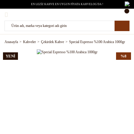
EN LEZİZ KAHVE EN UYGUN FİYATA KAHVELOG'DA !
Anasayfa
Kahveler
Çekirdek Kahve
Special Espresso %100 Arabica 1000gr
YENİ
%8