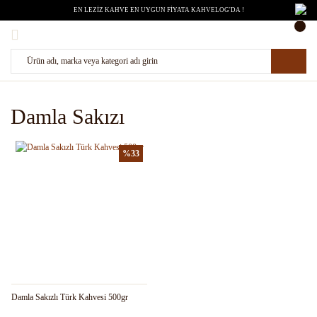
EN LEZİZ KAHVE EN UYGUN FİYATA KAHVELOG'DA !
Damla Sakızı
%33
Damla Sakızlı Türk Kahvesi 500gr