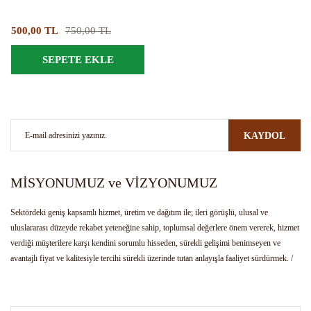
500,00 TL
750,00 TL
SEPETE EKLE
KAYDOL
MİSYONUMUZ ve VİZYONUMUZ
Sektördeki geniş kapsamlı hizmet, üretim ve dağıtım ile; ileri görüşlü, ulusal ve
uluslararası düzeyde rekabet yeteneğine sahip, toplumsal değerlere önem vererek, hizmet
verdiği müşterilere karşı kendini sorumlu hisseden, sürekli gelişimi benimseyen ve
avantajlı fiyat ve kalitesiyle tercihi sürekli üzerinde tutan anlayışla faaliyet sürdürmek. /
Bulunduğu hizmet sektörünün kendi alanında öncüsü olmak. Girişimci ruhu, yenilikçi
anlayış ve gelişimi ile farklı ürünlerin üretimi, tedariği ve dağıtımı ile sektöre yön veren
kurum olarak tanınmak.