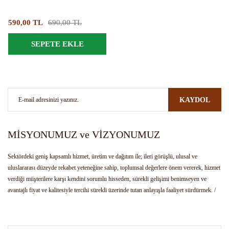
590,00 TL
690,00 TL
SEPETE EKLE
KAYDOL
MİSYONUMUZ ve VİZYONUMUZ
Sektördeki geniş kapsamlı hizmet, üretim ve dağıtım ile; ileri görüşlü, ulusal ve
uluslararası düzeyde rekabet yeteneğine sahip, toplumsal değerlere önem vererek, hizmet
verdiği müşterilere karşı kendini sorumlu hisseden, sürekli gelişimi benimseyen ve
avantajlı fiyat ve kalitesiyle tercihi sürekli üzerinde tutan anlayışla faaliyet sürdürmek. /
Bulunduğu hizmet sektörünün kendi alanında öncüsü olmak. Girişimci ruhu, yenilikçi
anlayış ve gelişimi ile farklı ürünlerin üretimi, tedariği ve dağıtımı ile sektöre yön veren
kurum olarak tanınmak.