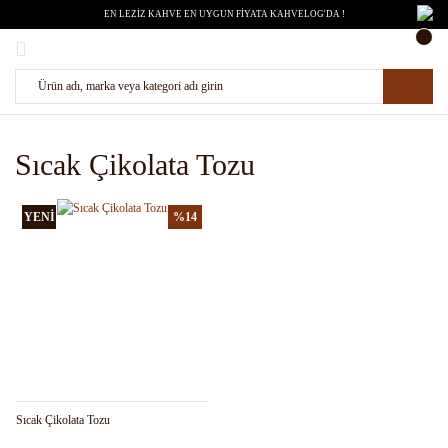
EN LEZİZ KAHVE EN UYGUN FİYATA KAHVELOG'DA !
Sıcak Çikolata Tozu
YENİ
%14
Sıcak Çikolata Tozu