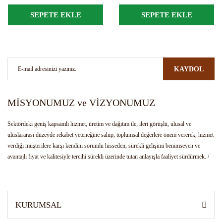
SEPETE EKLE
SEPETE EKLE
KAYDOL
MİSYONUMUZ ve VİZYONUMUZ
Sektördeki geniş kapsamlı hizmet, üretim ve dağıtım ile; ileri görüşlü, ulusal ve
uluslararası düzeyde rekabet yeteneğine sahip, toplumsal değerlere önem vererek, hizmet
verdiği müşterilere karşı kendini sorumlu hisseden, sürekli gelişimi benimseyen ve
avantajlı fiyat ve kalitesiyle tercihi sürekli üzerinde tutan anlayışla faaliyet sürdürmek. /
Bulunduğu hizmet sektörünün kendi alanında öncüsü olmak. Girişimci ruhu, yenilikçi
anlayış ve gelişimi ile farklı ürünlerin üretimi, tedariği ve dağıtımı ile sektöre yön veren
kurum olarak tanınmak.
KURUMSAL