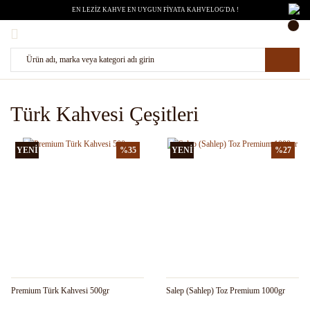
EN LEZİZ KAHVE EN UYGUN FİYATA KAHVELOG'DA !
Türk Kahvesi Çeşitleri
YENİ
%35
YENİ
%27
Premium Türk Kahvesi 500gr
Salep (Sahlep) Toz Premium 1000gr