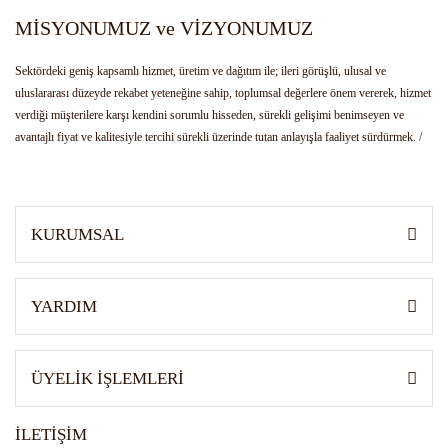
MİSYONUMUZ ve VİZYONUMUZ
Sektördeki geniş kapsamlı hizmet, üretim ve dağıtım ile; ileri görüşlü, ulusal ve
uluslararası düzeyde rekabet yeteneğine sahip, toplumsal değerlere önem vererek, hizmet
verdiği müşterilere karşı kendini sorumlu hisseden, sürekli gelişimi benimseyen ve
avantajlı fiyat ve kalitesiyle tercihi sürekli üzerinde tutan anlayışla faaliyet sürdürmek. /
Bulunduğu hizmet sektörünün kendi alanında öncüsü olmak. Girişimci ruhu, yenilikçi
anlayış ve gelişimi ile farklı ürünlerin üretimi, tedariği ve dağıtımı ile sektöre yön veren
kurum olarak tanınmak.
KURUMSAL
YARDIM
ÜYELİK İŞLEMLERİ
İLETİŞİM