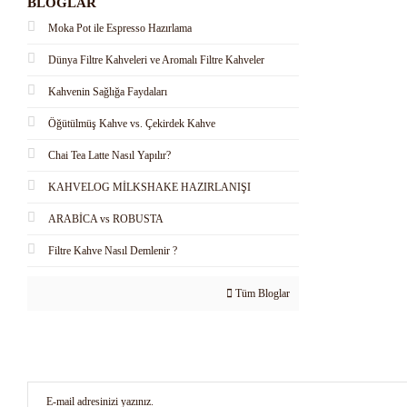
BLOGLAR
Moka Pot ile Espresso Hazırlama
Dünya Filtre Kahveleri ve Aromalı Filtre Kahveler
Kahvenin Sağlığa Faydaları
Öğütülmüş Kahve vs. Çekirdek Kahve
Chai Tea Latte Nasıl Yapılır?
KAHVELOG MİLKSHAKE HAZIRLANIŞI
ARABİCA vs ROBUSTA
Filtre Kahve Nasıl Demlenir ?
Tüm Bloglar