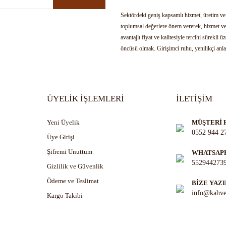
Sektördeki geniş kapsamlı hizmet, üretim ve d
toplumsal değerlere önem vererek, hizmet ve
avantajlı fiyat ve kalitesiyle tercihi sürekl
öncüsü olmak. Girişimci ruhu, yenilikçi anlayı
kurum olarak tanınmak.
ÜYELİK İŞLEMLERİ
İLETİŞİM
Yeni Üyelik
MÜŞTERİ 
0552 944 2
Üye Girişi
Şifremi Unuttum
WHATSAPP
552944273
Gizlilik ve Güvenlik
Ödeme ve Teslimat
BİZE YAZI
info@kahve
Kargo Takibi