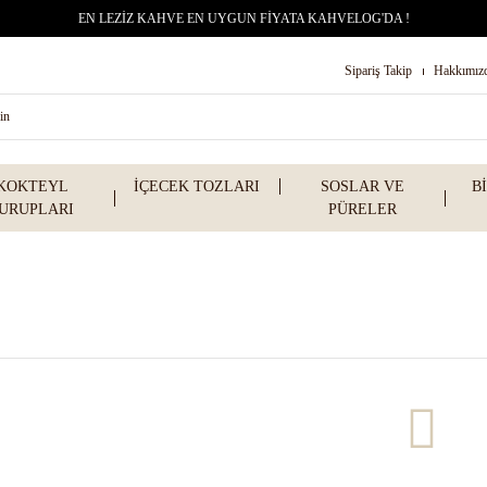
EN LEZİZ KAHVE EN UYGUN FİYATA KAHVELOG'DA !
Sipariş Takip
Hakkımız
KOKTEYL
İÇECEK TOZLARI
SOSLAR VE
B
URUPLARI
PÜRELER