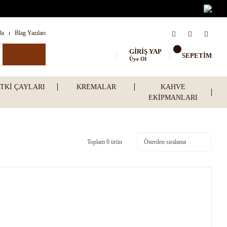
da
Blag Yazıları
GİRİŞ YAP
SEPETİM
Üye Ol
ITKI ÇAYLARI
KREMALAR
KAHVE
EKIPMANLARI
Toplam 0 ürün