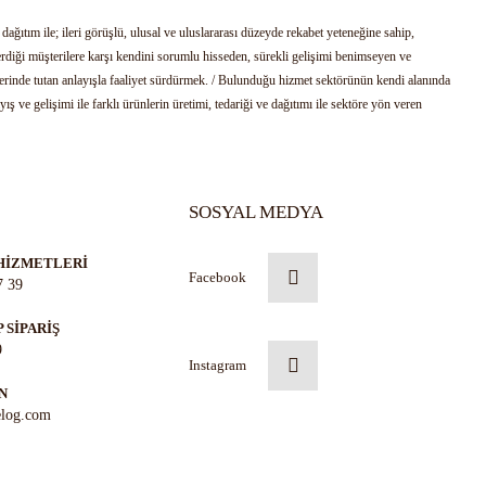
ağıtım ile; ileri görüşlü, ulusal ve uluslararası düzeyde rekabet yeteneğine sahip,
rdiği müşterilere karşı kendini sorumlu hisseden, sürekli gelişimi benimseyen ve
i üzerinde tutan anlayışla faaliyet sürdürmek. / Bulunduğu hizmet sektörünün kendi alanında
ş ve gelişimi ile farklı ürünlerin üretimi, tedariği ve dağıtımı ile sektöre yön veren
SOSYAL MEDYA
HİZMETLERİ
Facebook
7 39
 SİPARİŞ
9
Instagram
N
log.com